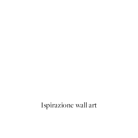
50%*
Striped Coffee Cup Poster
Da 6,50 €
13 €
Ispirazione wall art