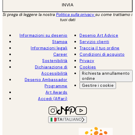
INVIA
Si prega di leggere la nostra
Politica sulla privacy
su come trattiamo i
tuoi dati
Informazioni su desenio
Desenio Art Advice
Stampa
Servizio clienti
Informazioni legali
Traccia il tuo ordine
Career
Condizioni di acquisto
Sostenibilità
Privacy
Dichiarazione di
Cookies
Accessibilità
Richiesta annullamento
ordine
Desenio Ambassador
Gestire i cookie
Programme
Art Awards
Accedi (Affari)
ITA
ITALIANO