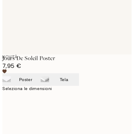
images
NOVITÀ
Jours De Soleil Poster
7,95 €
Poster
Tela
Seleziona le dimensioni