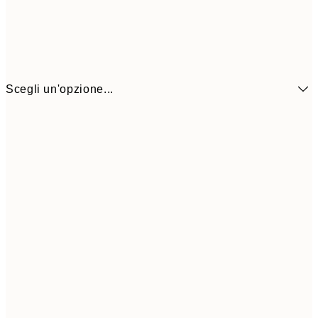
Scegli un'opzione...
13x18 cm
7,