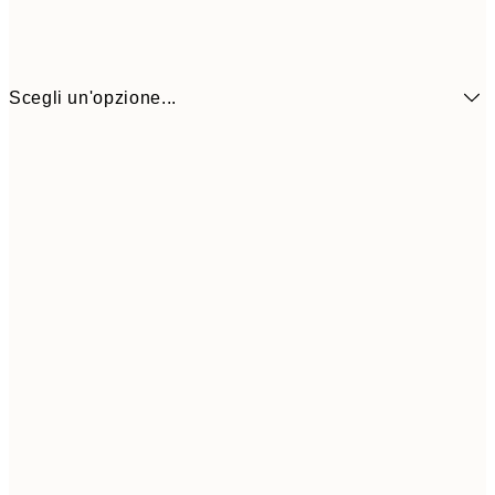
Scegli un'opzione...
8,
50x70 cm
26,