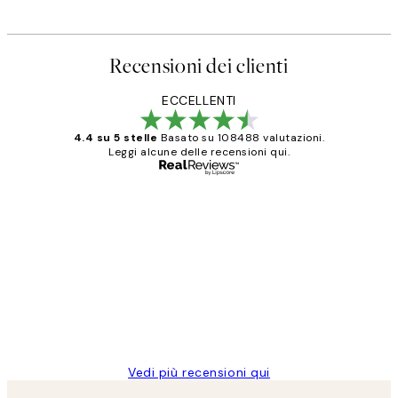
Recensioni dei clienti
ECCELLENTI
4.4 su 5 stelle
Basato su 108488 valutazioni.
Leggi alcune delle recensioni qui.
Acquirente verificato
recensioni
dei
PERFECT!!
clienti
26 mag
Alessandra G
Vedi più recensioni qui