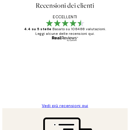
Recensioni dei clienti
ECCELLENTI
4.4 su 5 stelle
Basato su 108488 valutazioni.
Leggi alcune delle recensioni qui.
Acquirente verificato
recensioni
dei
PERFECT!!
clienti
26 mag
Alessandra G
Vedi più recensioni qui