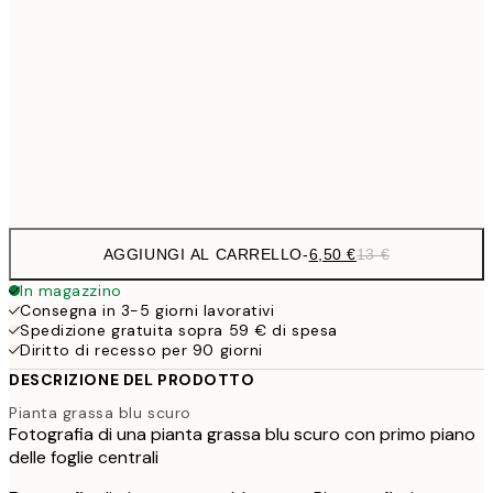
9,
30x40 cm
19,
16,2
50x70 cm
32,
Frame
options
AGGIUNGI AL CARRELLO
-
6,50 €
13 €
In magazzino
Consegna in 3-5 giorni lavorativi
Spedizione gratuita sopra 59 € di spesa
Diritto di recesso per 90 giorni
DESCRIZIONE DEL PRODOTTO
Pianta grassa blu scuro
Fotografia di una pianta grassa blu scuro con primo piano
delle foglie centrali