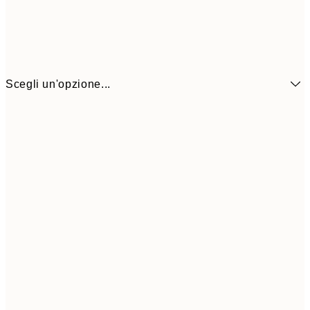
Scegli un'opzione...
6,
21x30 cm