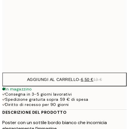
6,
21x30 cm
9,
30x40 cm
19,
16,2
50x70 cm
32,
Frame
options
AGGIUNGI AL CARRELLO
-
6,50 €
13 €
In magazzino
Consegna in 3-5 giorni lavorativi
Spedizione gratuita sopra 59 € di spesa
Diritto di recesso per 90 giorni
DESCRIZIONE DEL PRODOTTO
Poster con un sottile bordo bianco che incornicia
elegantemente l’immagine.