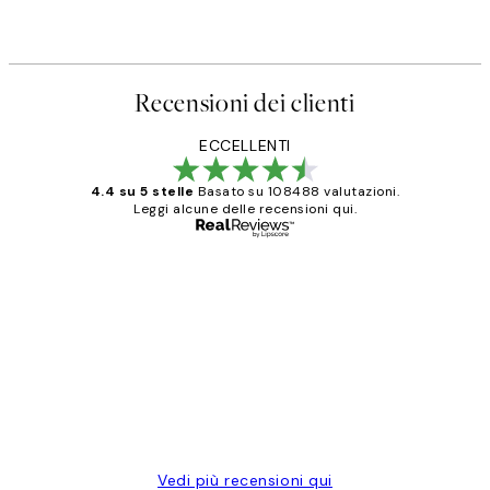
Recensioni dei clienti
ECCELLENTI
4.4 su 5 stelle
Basato su 108488 valutazioni.
Leggi alcune delle recensioni qui.
Acquirente verificato
recensioni
dei
PERFECT!!
clienti
26 mag
Alessandra G
Vedi più recensioni qui