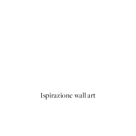
50%*
o1 Poster
Happy Place Green Poster
Da 6,50 €
13 €
Ispirazione wall art