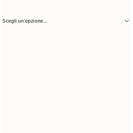
Scegli un'opzione...
16,2
50x70 cm
32,