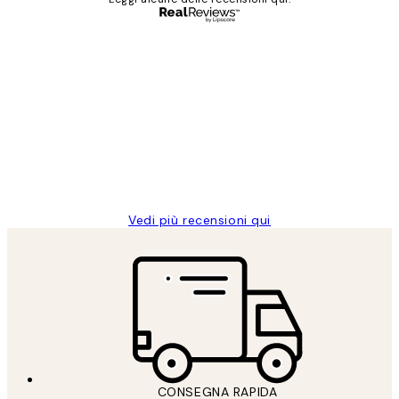
Acquirente verificato
recensioni
dei
PERFECT!!
clienti
26 mag
Alessandra G
Vedi più recensioni qui
CONSEGNA RAPIDA