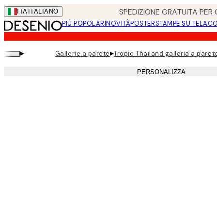
Skip
SPEDIZIONE GRATUITA PER O
ITA
ITALIANO
to
PIÚ POPOLARI
NOVITÀ
POSTER
STAMPE SU TELA
CO
main
content.
▸
▸
Gallerie a parete
Tropic Thailand galleria a paret
PERSONALIZZA