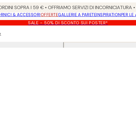
RDINI SOPRA I 59 € • OFFRIAMO SERVIZI DI INCORNICIATURA 
RNICI & ACCESSORI
OFFERTE
GALLERIE A PARETE
INSPIRATION
PER LE
SALE - 50% DI SCONTO SUI POSTER*
e