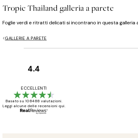
Tropic Thailand galleria a parete
Foglie verdi e ritratti delicati si incontrano in questa galler
GALLERIE A PARETE
4.4
recensioni
dei
PERFECT!!
ECCELLENTI
clienti
Basato su 108488 valutazioni.
Leggi alcune delle recensioni qui.
26 mag
Alessandra G