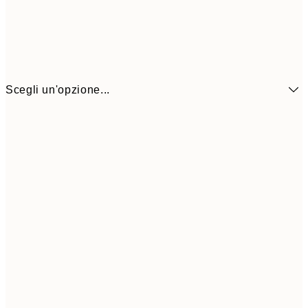
Scegli un'opzione...
1
50x70 cm