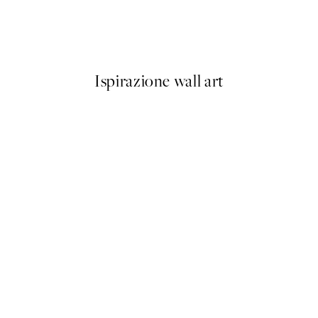
Soleil Poster
Da 6,50 €
13 €
Ispirazione wall art