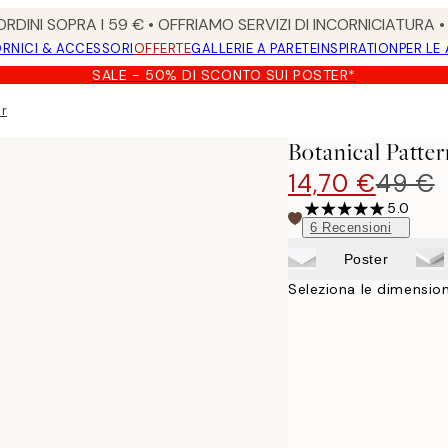
RDINI SOPRA I 59 € • OFFRIAMO SERVIZI DI INCORNICIATURA 
RNICI & ACCESSORI
OFFERTE
GALLERIE A PARETE
INSPIRATION
PER LE
SALE - 50% DI SCONTO SUI POSTER*
er
Botanical Patte
14,70 €
49 €
5.0
6
Recensioni
Poster
Seleziona le dimension