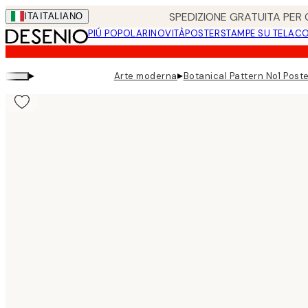
Skip
SPEDIZIONE GRATUITA PER O
ITA
ITALIANO
to
PIÚ POPOLARI
NOVITÀ
POSTER
STAMPE SU TELA
CO
main
content.
▸
▸
Arte moderna
Botanical Pattern No1 Post