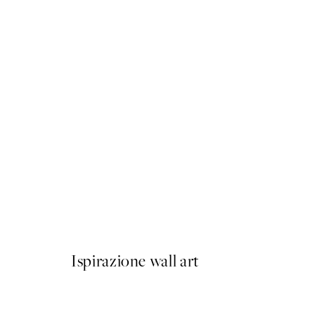
50%*
Lunar Eclipse Poster
Da 9,98 €
19,95 €
Ispirazione wall art