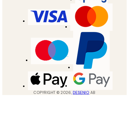
COPYRIGHT ©
2026
,
DESENIO
AB