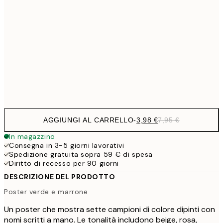
10,9
30x40 cm
21,
1
50x70 cm
Frame
options
AGGIUNGI AL CARRELLO
-
3,98 €
7,95 €
In magazzino
Consegna in 3-5 giorni lavorativi
Spedizione gratuita sopra 59 € di spesa
Diritto di recesso per 90 giorni
DESCRIZIONE DEL PRODOTTO
Poster verde e marrone
Un poster che mostra sette campioni di colore dipinti con
nomi scritti a mano. Le tonalità includono beige, rosa,