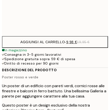
16,2
50x70 cm
32,
Frame
options
AGGIUNGI AL CARRELLO
-
9,98 €
19,95 €
In magazzino
Consegna in 3-5 giorni lavorativi
Spedizione gratuita sopra 59 € di spesa
Diritto di recesso per 90 giorni
DESCRIZIONE DEL PRODOTTO
Poster rosso e verde
Un poster di un edificio con pareti verdi, cornici rosse alle
finestre e balconi in ferro battuto. Una bellissima Galleria a
parete per aggiungere carattere alla tua casa.
Questo poster è un design esclusivo della nostra