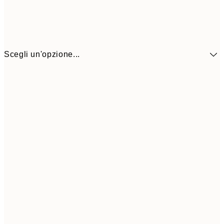
Scegli un'opzione...
9,
30x40 cm
19,