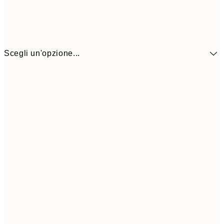
Scegli un'opzione...
6,
21x30 cm