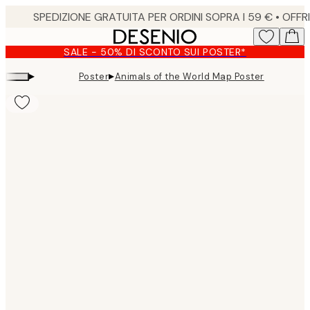
Skip
to
main
SALE - 50% DI SCONTO SUI POSTER*
content.
▸
▸
Poster
Animals of the World Map Poster
Product
images