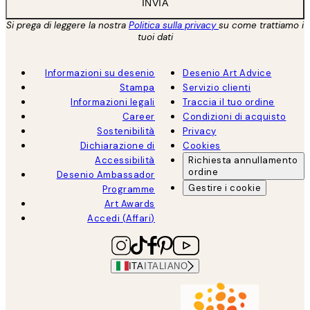
INVIA
Si prega di leggere la nostra
Politica sulla privacy
su come trattiamo i
tuoi dati
Informazioni su desenio
Desenio Art Advice
Stampa
Servizio clienti
Informazioni legali
Traccia il tuo ordine
Career
Condizioni di acquisto
Sostenibilità
Privacy
Dichiarazione di
Cookies
Accessibilità
Richiesta annullamento
ordine
Desenio Ambassador
Gestire i cookie
Programme
Art Awards
Accedi (Affari)
ITA
ITALIANO