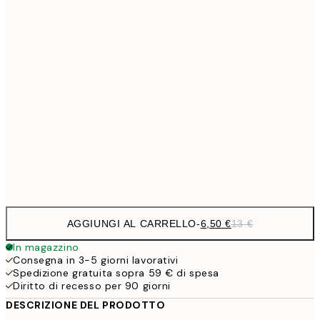
9,
30x40 cm
19,
13,7
40x50 cm
27,
16,2
50x70 cm
32,
59,5
100x150 cm
1
Frame
options
AGGIUNGI AL CARRELLO
-
6,50 €
13 €
In magazzino
Consegna in 3-5 giorni lavorativi
Spedizione gratuita sopra 59 € di spesa
Diritto di recesso per 90 giorni
DESCRIZIONE DEL PRODOTTO