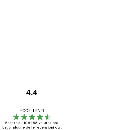
4.4
recensioni
dei
PERFECT!!
ECCELLENTI
clienti
Basato su 108488 valutazioni.
Leggi alcune delle recensioni qui.