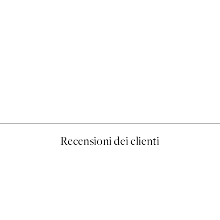
50%*
Jimmy Choo Poster
Da 6,50 €
13 €
Recensioni dei clienti