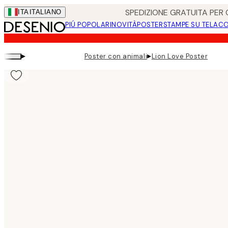
Skip
SPEDIZIONE GRATUITA PER O
ITA
ITALIANO
to
PIÚ POPOLARI
NOVITÀ
POSTER
STAMPE SU TELA
CO
main
content.
▸
▸
Poster con animali
Lion Love Poster