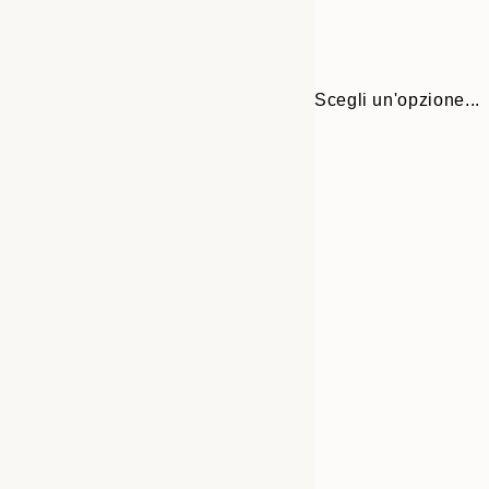
Scegli un'opzione...
Frame
30x40 cm
options
50x70 cm