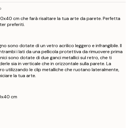
45,95 €
o
0x40 cm che farà risaltare la tua arte da parete. Perfetta
er preferiti.
gno sono dotate di un vetro acrilico leggero e infrangibile. Il
trambi i lati da una pellicola protettiva da rimuovere prima
nici sono dotate di due ganci metallici sul retro, che ti
le sia in verticale che in orizzontale sulla parete. La
tro utilizzando le clip metalliche che ruotano lateralmente,
iciare la tua arte.
30x40 cm