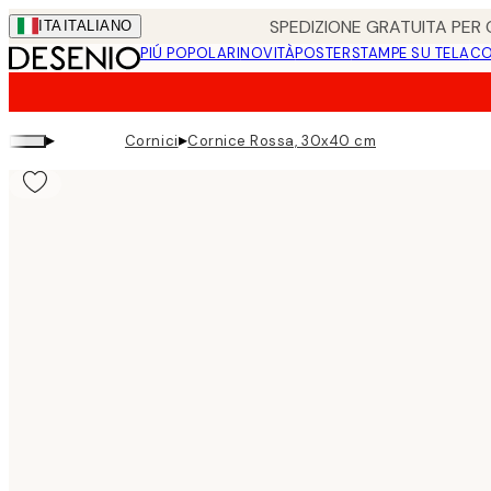
Skip
SPEDIZIONE GRATUITA PER O
ITA
ITALIANO
to
PIÚ POPOLARI
NOVITÀ
POSTER
STAMPE SU TELA
CO
main
content.
▸
▸
Cornici
Cornice Rossa, 30x40 cm