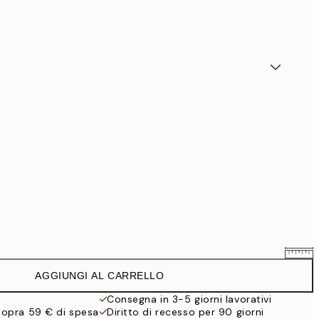
AGGIUNGI AL CARRELLO
22,91 €
26,95 €
Consegna in 3-5 giorni lavorativi
sopra 59 € di spesa
Diritto di recesso per 90 giorni
39,06 €