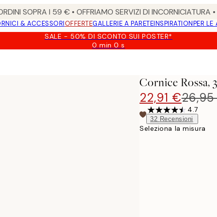
RDINI SOPRA I 59 € • OFFRIAMO SERVIZI DI INCORNICIATURA 
RNICI & ACCESSORI
OFFERTE
GALLERIE A PARETE
INSPIRATION
PER LE
SALE - 50% DI SCONTO SUI POSTER*
0 min
0 s
Valido
fino
a:
2026-
Cornice Rossa,
08-
09
22,91 €
26,95
4.7
32
Recensioni
Seleziona la misura