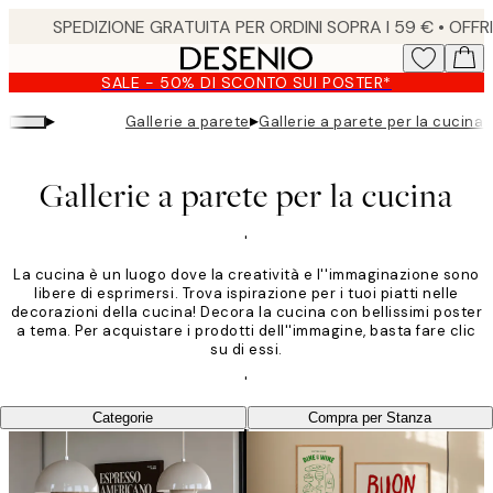
Skip
to
main
SALE - 50% DI SCONTO SUI POSTER*
content.
▸
▸
Gallerie a parete
Gallerie a parete per la cucina
Gallerie a parete per la cucina
'
La cucina è un luogo dove la creatività e l''immaginazione sono
libere di esprimersi. Trova ispirazione per i tuoi piatti nelle
decorazioni della cucina! Decora la cucina con bellissimi poster
a tema. Per acquistare i prodotti dell''immagine, basta fare clic
su di essi.
'
Categorie
Compra per Stanza