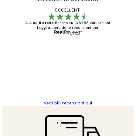
ECCELLENTI
4.4 su 5 stelle
Basato su 108488 valutazioni.
Leggi alcune delle recensioni qui.
Acquirente verificato
recensioni
dei
PERFECT!!
clienti
26 mag
Alessandra G
Vedi più recensioni qui