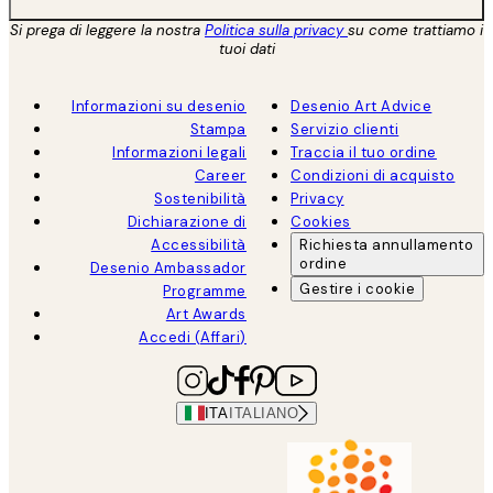
Si prega di leggere la nostra
Politica sulla privacy
su come trattiamo i
tuoi dati
Informazioni su desenio
Desenio Art Advice
Stampa
Servizio clienti
Informazioni legali
Traccia il tuo ordine
Career
Condizioni di acquisto
Sostenibilità
Privacy
Dichiarazione di
Cookies
Accessibilità
Richiesta annullamento
ordine
Desenio Ambassador
Gestire i cookie
Programme
Art Awards
Accedi (Affari)
ITA
ITALIANO