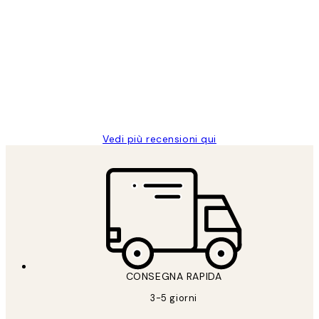
Acquirente verificato
recensioni
dei
PERFECT!!
clienti
26 mag
Alessandra G
Vedi più recensioni qui
CONSEGNA RAPIDA
3-5 giorni