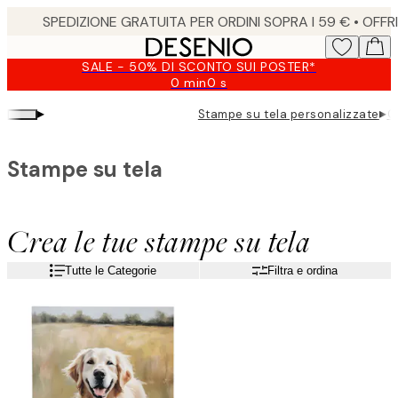
Skip
to
main
SALE - 50% DI SCONTO SUI POSTER*
content.
0 min
0 s
Valido
fino
▸
▸
Stampe su tela personalizzate
C
a:
2026-
08-
Stampe su tela
09
Crea le tue stampe su tela
Tutte le Categorie
Filtra e ordina