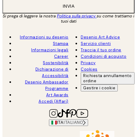
INVIA
Si prega di leggere la nostra
Politica sulla privacy
su come trattiamo i
tuoi dati
Informazioni su desenio
Desenio Art Advice
Stampa
Servizio clienti
Informazioni legali
Traccia il tuo ordine
Career
Condizioni di acquisto
Sostenibilità
Privacy
Dichiarazione di
Cookies
Accessibilità
Richiesta annullamento
ordine
Desenio Ambassador
Gestire i cookie
Programme
Art Awards
Accedi (Affari)
ITA
ITALIANO