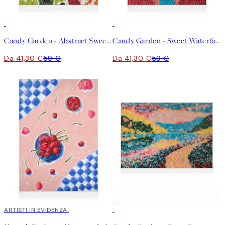
30%*
30%*
Candy Garden - Abstract Sweetness Stampa su Tela
Candy Garden - Sweet Waterfall Stampa su Tela
Da 41,30 €
59 €
Da 41,30 €
59 €
30%*
ARTISTI IN EVIDENZA
30%*