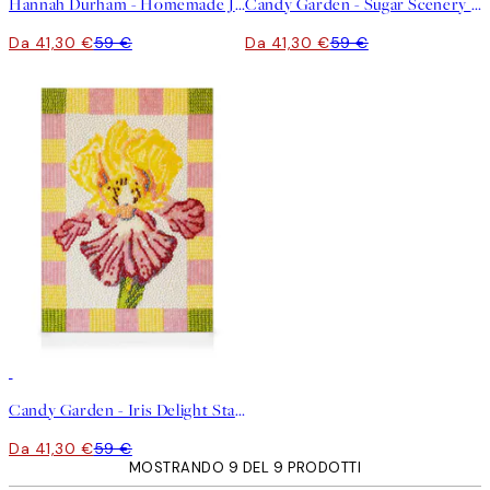
Hannah Durham - Homemade Jam Stampa su Tela
Candy Garden - Sugar Scenery Stampa su Tela
Da 41,30 €
59 €
Da 41,30 €
59 €
30%*
Candy Garden - Iris Delight Stampa su Tela
Da 41,30 €
59 €
MOSTRANDO 9 DEL 9 PRODOTTI