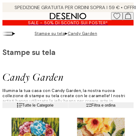
Skip
to
main
SALE - 50% DI SCONTO SUI POSTER*
content.
▸
▸
Stampe su tela
Candy Garden
Stampe su tela
Candy Garden
Illumina la tua casa con Candy Garden, la nostra nuova
collezione di stampe su tela create con le caramelle! I nostri
artisti hanno utilizzato le jelly beans per creare arte in
Leggi di più
Tutte le Categorie
Filtra e ordina
stile mosaico. Questi design presentano una profondità
sorprendente, facendoti venire voglia di avvicinarti per
osservare ogni dettaglio prima di allontanarti per goderti
l'immagine nella sua interezza.