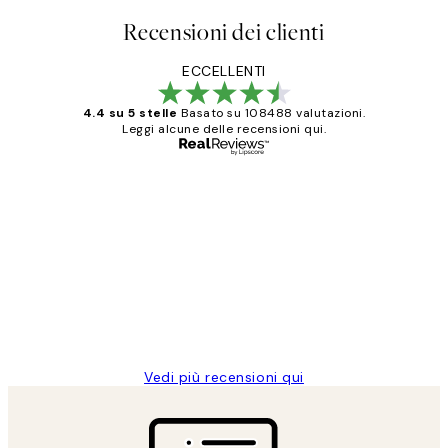
Recensioni dei clienti
ECCELLENTI
4.4 su 5 stelle
Basato su 108488 valutazioni.
Leggi alcune delle recensioni qui.
Acquirente verificato
recensioni
dei
PERFECT!!
clienti
26 mag
Alessandra G
Vedi più recensioni qui