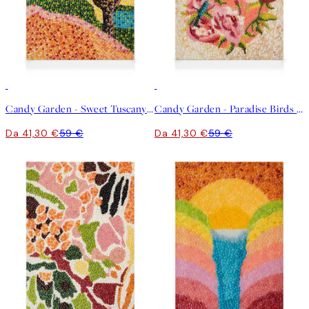
30%*
30%*
Candy Garden - Sweet Tuscany Stampa su Tela
Candy Garden - Paradise Birds Stampa su Tela
Da 41,30 €
59 €
Da 41,30 €
59 €