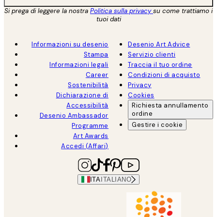
Si prega di leggere la nostra
Politica sulla privacy
su come trattiamo i
tuoi dati
Informazioni su desenio
Desenio Art Advice
Stampa
Servizio clienti
Informazioni legali
Traccia il tuo ordine
Career
Condizioni di acquisto
Sostenibilità
Privacy
Dichiarazione di
Cookies
Accessibilità
Richiesta annullamento
ordine
Desenio Ambassador
Gestire i cookie
Programme
Art Awards
Accedi (Affari)
ITA
ITALIANO