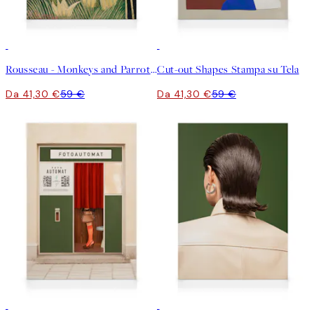
30%*
30%*
Rousseau - Monkeys and Parrot in the Virgin Forest Stampa su Tela
Cut-out Shapes Stampa su Tela
Da 41,30 €
59 €
Da 41,30 €
59 €
30%*
30%*