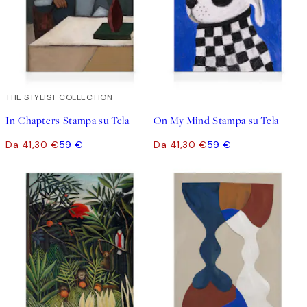
30%*
THE STYLIST COLLECTION
30%*
In Chapters Stampa su Tela
On My Mind Stampa su Tela
Da 41,30 €
59 €
Da 41,30 €
59 €