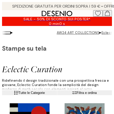
Skip
to
main
SALE - 50% DI SCONTO SUI POSTER*
content.
0 min
0 s
Valido
fino
▸
▸
AW24 ART COLLECTIONS
Eclecti
a:
2026-
08-
Stampe su tela
09
Eclectic Curation
Ridefinendo il design tradizionale con una prospettiva fresca e
giovane, Eclectic Curation fonde la semplicità del design
moderno di metà secolo con elementi ispirati al retro.
Leggi di più
Tutte le Categorie
Filtra e ordina
Quest'estetica integra senza sforzo oggetti eclettici in spazi
minimalisti e curati, permettendo l'autorealizzazione.