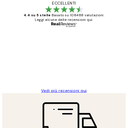
ECCELLENTI
4.4 su 5 stelle
Basato su 108488 valutazioni.
Leggi alcune delle recensioni qui.
Acquirente verificato
recensioni
dei
PERFECT!!
clienti
26 mag
Alessandra G
Vedi più recensioni qui