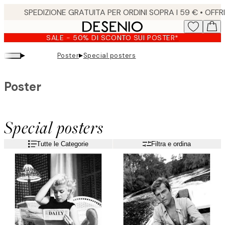
Skip
to
main
SALE - 50% DI SCONTO SUI POSTER*
content.
▸
▸
Poster
Special posters
Poster
Special posters
Tutte le Categorie
Filtra e ordina