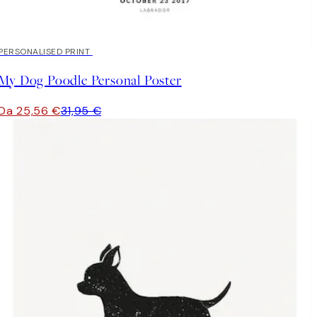
20%*
PERSONALISED PRINT
My Dog Poodle Personal Poster
Da 25,56 €
31,95 €