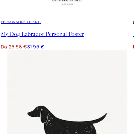
20%*
PERSONALISED PRINT
My Dog Labrador Personal Poster
Da 25,56 €
31,95 €