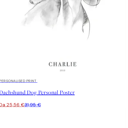
20%*
PERSONALISED PRINT
Dachshund Dog Personal Poster
Da 25,56 €
31,95 €