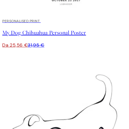
20%*
PERSONALISED PRINT
My Dog Chihuahua Personal Poster
Da 25,56 €
31,95 €