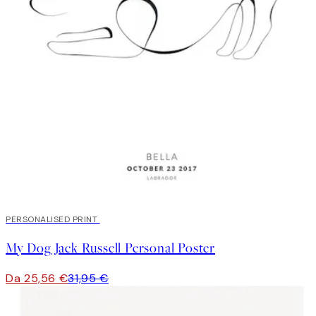
20%*
PERSONALISED PRINT
My Dog Jack Russell Personal Poster
Da 25,56 €
31,95 €