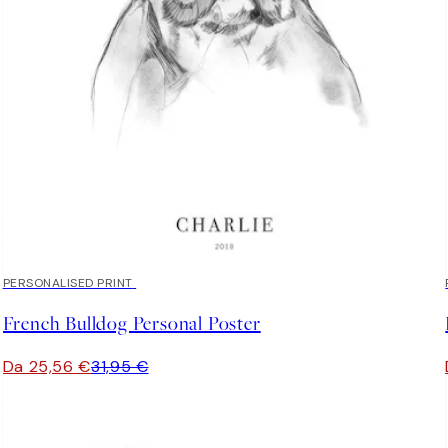
20%*
PERSONALISED PRINT
French Bulldog Personal Poster
Da 25,56 €
31,95 €