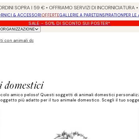
RDINI SOPRA I 59 € • OFFRIAMO SERVIZI DI INCORNICIATURA 
RNICI & ACCESSORI
OFFERTE
GALLERIE A PARETE
INSPIRATION
PER LE
SALE - 50% DI SCONTO SUI POSTER*
ORGANIZZAZIONE
ti con animali domestici
i domestici
ccolo amico peloso! Questi soggetti di animali domestici personaliz
 soggetto più adatto per il tuo animale domestico. Scegli il tuo sogg