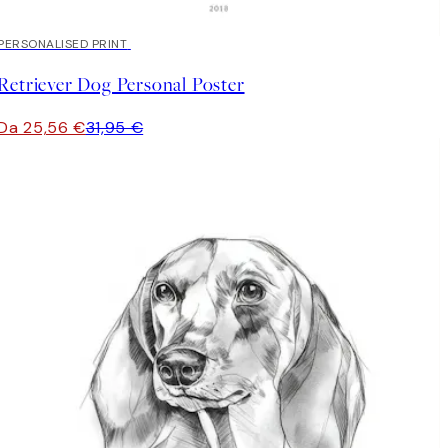
20%*
PERSONALISED PRINT
Retriever Dog Personal Poster
Da 25,56 €
31,95 €