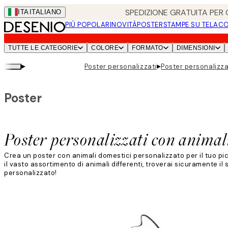
Skip
SPEDIZIONE GRATUITA PER O
ITA
ITALIANO
to
PIÚ POPOLARI
NOVITÀ
POSTER
STAMPE SU TELA
CO
main
content.
TUTTE LE CATEGORIE
COLORE
FORMATO
DIMENSIONI
▸
▸
Poster personalizzati
Poster personalizza
Poster
Poster personalizzati con animal
Crea un poster con animali domestici personalizzato per il tuo pi
il vasto assortimento di animali differenti, troverai sicuramente il
personalizzato!