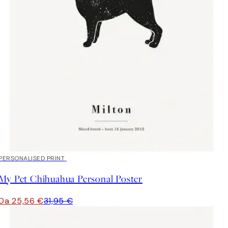
20%*
PERSONALISED PRINT
My Pet Chihuahua Personal Poster
Da 25,56 €
31,95 €