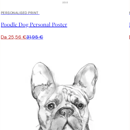
20%*
PERSONALISED PRINT
Poodle Dog Personal Poster
Da 25,56 €
31,95 €