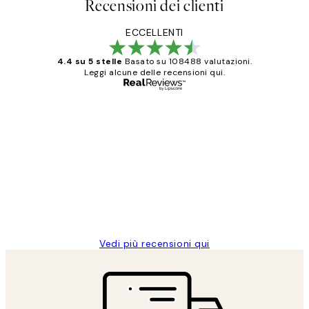
Recensioni dei clienti
ECCELLENTI
4.4 su 5 stelle
Basato su 108488 valutazioni.
Leggi alcune delle recensioni qui.
Acquirente verificato
recensioni
dei
PERFECT!!
clienti
26 mag
Alessandra G
Vedi più recensioni qui