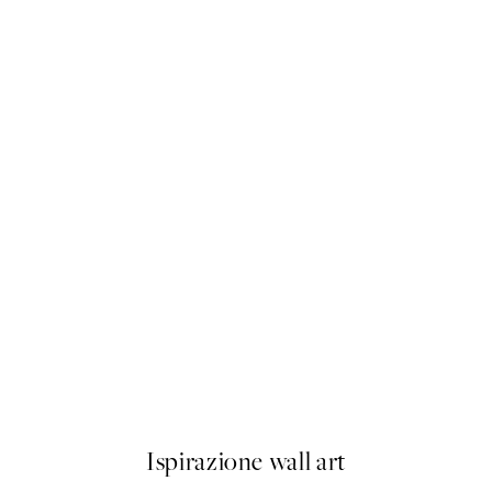
50%*
 No1 Poster
Giraffe Sitting on the Toilet P
Da 7,50 €
15 €
Ispirazione wall art