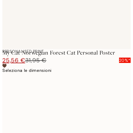
images
PERSONALISED PRINT
My Cat Norwegian Forest Cat Personal Poster
25,56 €
31,95 €
20%*
Seleziona le dimensioni