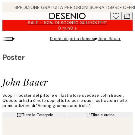
Skip
to
main
SALE - 50% DI SCONTO SUI POSTER*
content.
0 min
0 s
Valido
fino
▸
▸
Dipinti di pittori famosi
John Bauer
a:
2026-
08-
Poster
09
John Bauer
Scopri i poster del pittore e illustratore svedese John Bauer.
Questo artista è noto soprattutto per le sue illustrazioni nelle
prime edizioni di "Among gnomes and trolls".
Tutte le Categorie
Filtra e ordina