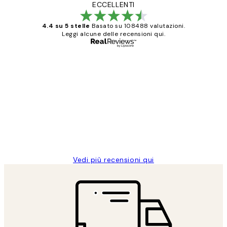
ECCELLENTI
4.4 su 5 stelle
Basato su 108488 valutazioni.
Leggi alcune delle recensioni qui.
Acquirente verificato
recensioni
dei
PERFECT!!
clienti
26 mag
Alessandra G
Vedi più recensioni qui