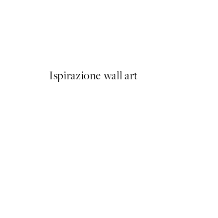
50%*
Berlin Shapes No2 Poster
Da 6,50 €
13 €
Ispirazione wall art