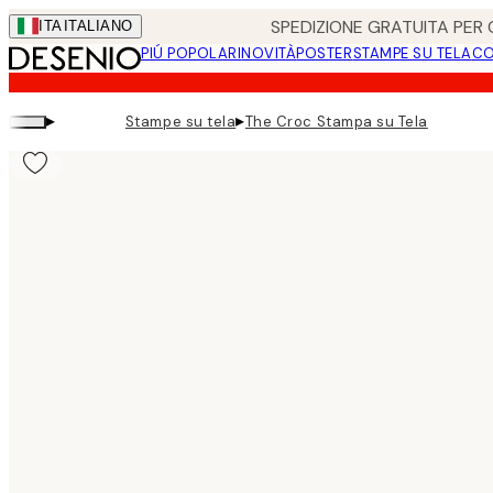
Skip
SPEDIZIONE GRATUITA PER O
ITA
ITALIANO
to
PIÚ POPOLARI
NOVITÀ
POSTER
STAMPE SU TELA
CO
main
content.
▸
▸
Stampe su tela
The Croc Stampa su Tela