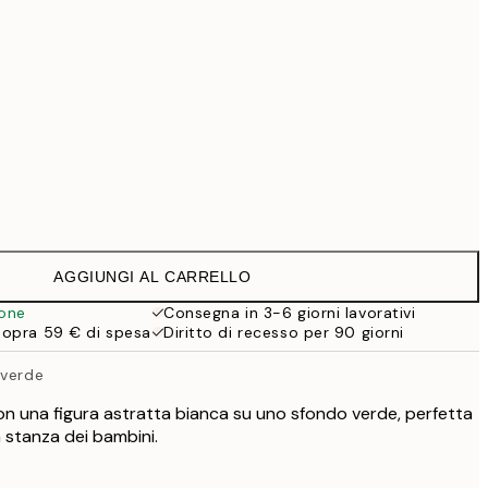
99 €
Senza cornice
AGGIUNGI AL CARRELLO
ione
Consegna in 3-6 giorni lavorativi
sopra 59 € di spesa
Diritto di recesso per 90 giorni
 verde
n una figura astratta bianca su uno sfondo verde, perfetta
 stanza dei bambini.