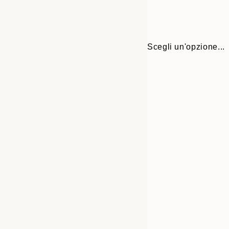
Scegli un'opzione...
30x40 cm
50x70 cm