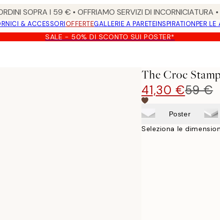
RDINI SOPRA I 59 € • OFFRIAMO SERVIZI DI INCORNICIATURA 
RNICI & ACCESSORI
OFFERTE
GALLERIE A PARETE
INSPIRATION
PER LE
SALE - 50% DI SCONTO SUI POSTER*
The Croc Stamp
41,30 €
59 €
Poster
Seleziona le dimension