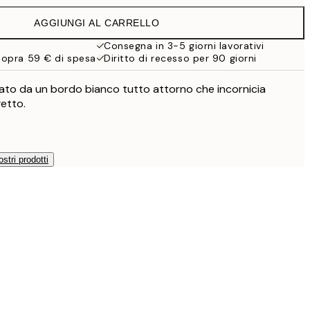
32,45 €
AGGIUNGI AL CARRELLO
Consegna in 3-5 giorni lavorativi
sopra 59 € di spesa
Diritto di recesso per 90 giorni
zzato da un bordo bianco tutto attorno che incornicia
etto.
ostri prodotti