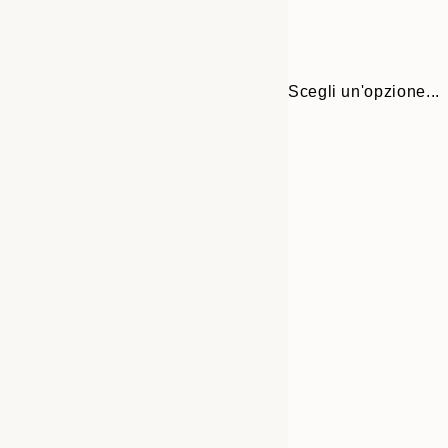
Scegli un'opzione...
Frame
30x40 cm
options
50x70 cm