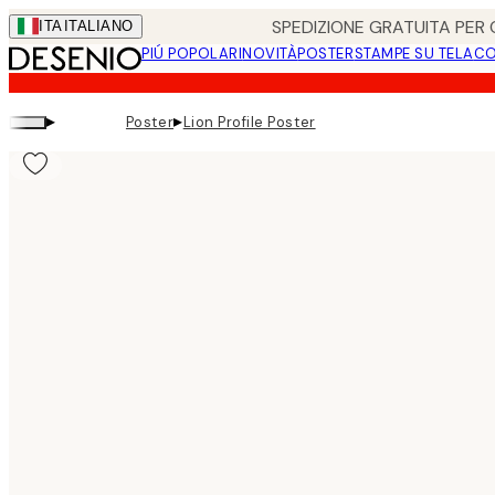
Skip
SPEDIZIONE GRATUITA PER O
ITA
ITALIANO
to
PIÚ POPOLARI
NOVITÀ
POSTER
STAMPE SU TELA
CO
main
content.
▸
▸
Poster
Lion Profile Poster