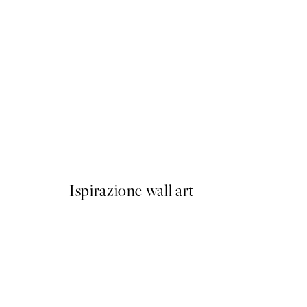
50%*
Life Happens, Coffee Helps
Da 6,50 €
13 €
Ispirazione wall art