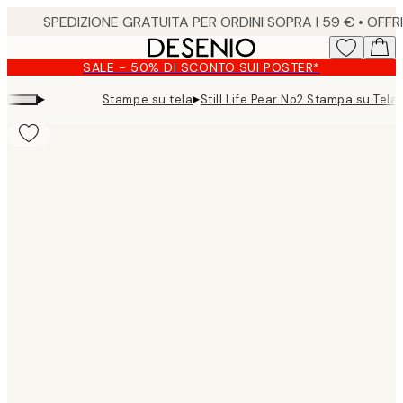
Skip
to
main
SALE - 50% DI SCONTO SUI POSTER*
content.
▸
▸
Stampe su tela
Still Life Pear No2 Stampa su Tela
Product
images