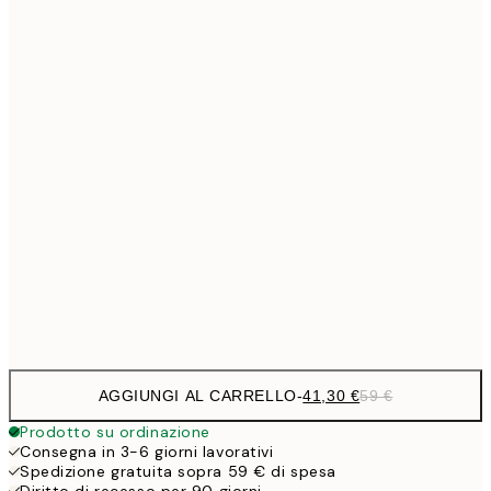
Senza cornice
AGGIUNGI AL CARRELLO
-
41,30 €
59 €
Prodotto su ordinazione
Consegna in 3-6 giorni lavorativi
Spedizione gratuita sopra 59 € di spesa
Diritto di recesso per 90 giorni