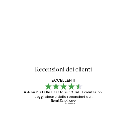
50%*
Olive Branches in Vase Poster
Da 6,50 €
13 €
Recensioni dei clienti
ECCELLENTI
4.4 su 5 stelle
Basato su 108488 valutazioni.
Leggi alcune delle recensioni qui.
Acquirente verificato
recensioni
dei