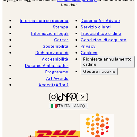
tuoi dati
Informazioni su desenio
Desenio Art Advice
Stampa
Servizio clienti
Informazioni legali
Traccia il tuo ordine
Career
Condizioni di acquisto
Sostenibilità
Privacy
Dichiarazione di
Cookies
Accessibilità
Richiesta annullamento
ordine
Desenio Ambassador
Gestire i cookie
Programme
Art Awards
Accedi (Affari)
ITA
ITALIANO