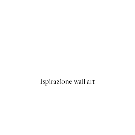
50%*
Olive Branches in Vase Poster
Da 6,50 €
13 €
Ispirazione wall art