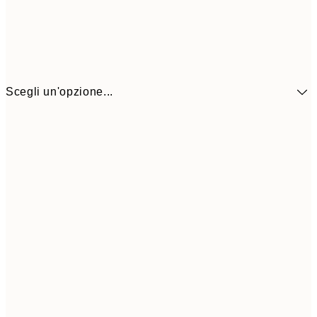
Scegli un'opzione...
41,3
30x40 cm