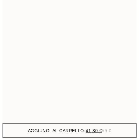
69,3
50x70 cm
Senza cornice
AGGIUNGI AL CARRELLO
-
41,30 €
59 €