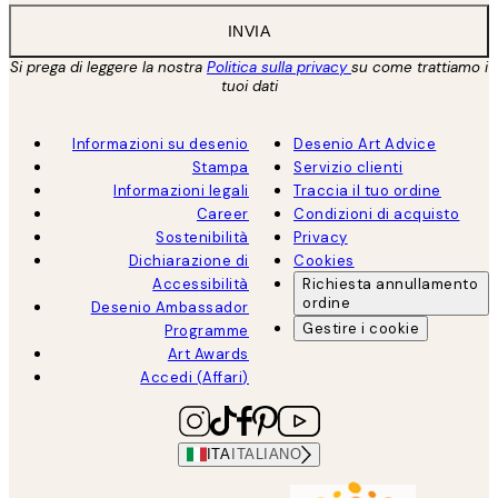
INVIA
Si prega di leggere la nostra
Politica sulla privacy
su come trattiamo i
tuoi dati
Informazioni su desenio
Desenio Art Advice
Stampa
Servizio clienti
Informazioni legali
Traccia il tuo ordine
Career
Condizioni di acquisto
Sostenibilità
Privacy
Dichiarazione di
Cookies
Accessibilità
Richiesta annullamento
ordine
Desenio Ambassador
Gestire i cookie
Programme
Art Awards
Accedi (Affari)
ITA
ITALIANO