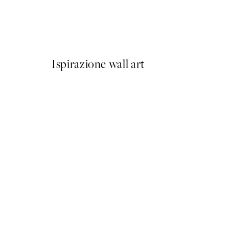
Berlin Shapes No2 Poster
Da 6,50 €
13 €
Ispirazione wall art