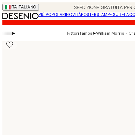
Skip
SPEDIZIONE GRATUITA PER O
ITA
ITALIANO
to
PIÚ POPOLARI
NOVITÀ
POSTER
STAMPE SU TELA
CO
main
content.
▸
▸
Pittori famosi
William Morris - Cr