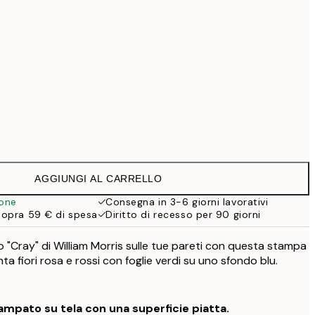
99 €
Senza cornice
AGGIUNGI AL CARRELLO
ione
Consegna in 3-6 giorni lavorativi
sopra 59 € di spesa
Diritto di recesso per 90 giorni
co "Cray" di William Morris sulle tue pareti con questa stampa
nta fiori rosa e rossi con foglie verdi su uno sfondo blu.
mpato su tela con una superficie piatta.