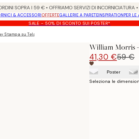
RDINI SOPRA I 59 € • OFFRIAMO SERVIZI DI INCORNICIATURA 
RNICI & ACCESSORI
OFFERTE
GALLERIE A PARETE
INSPIRATION
PER LE
SALE - 50% DI SCONTO SUI POSTER*
ay Stampa su Tela
William Morris 
41,30 €
59 €
Poster
Seleziona le dimension