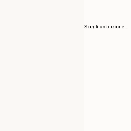
Scegli un'opzione...
30x40 cm
50x70 cm