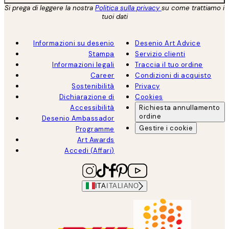
Si prega di leggere la nostra
Politica sulla privacy
su come trattiamo i
tuoi dati
Informazioni su desenio
Desenio Art Advice
Stampa
Servizio clienti
Informazioni legali
Traccia il tuo ordine
Career
Condizioni di acquisto
Sostenibilità
Privacy
Dichiarazione di
Cookies
Accessibilità
Richiesta annullamento
ordine
Desenio Ambassador
Gestire i cookie
Programme
Art Awards
Accedi (Affari)
ITA
ITALIANO