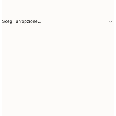
Scegli un'opzione...
30x40 cm
5
50x70 cm
9