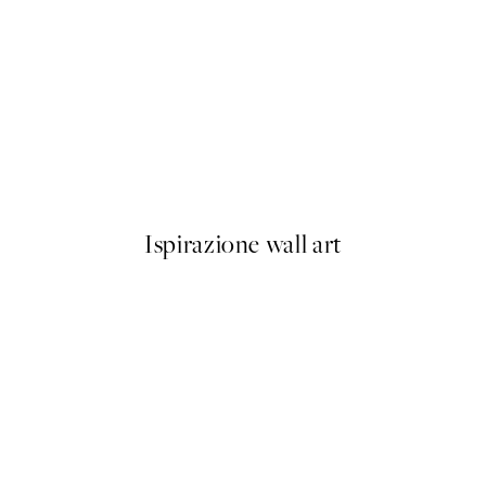
50%*
Olive Branches in Vase Poster
Da 6,50 €
13 €
Ispirazione wall art