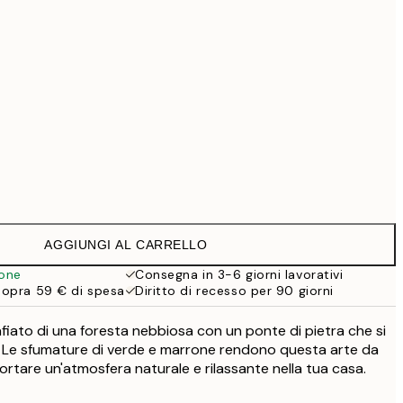
69,30 €
99 €
Senza cornice
AGGIUNGI AL CARRELLO
ione
Consegna in 3-6 giorni lavorativi
sopra 59 € di spesa
Diritto di recesso per 90 giorni
iato di una foresta nebbiosa con un ponte di pietra che si
ri. Le sfumature di verde e marrone rendono questa arte da
rtare un'atmosfera naturale e rilassante nella tua casa.