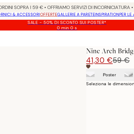
RDINI SOPRA I 59 € • OFFRIAMO SERVIZI DI INCORNICIATURA 
RNICI & ACCESSORI
OFFERTE
GALLERIE A PARETE
INSPIRATION
PER LE
SALE - 50% DI SCONTO SUI POSTER*
0 min
0 s
Valido
fino
a:
2026-
Nine Arch Bridg
08-
09
41,30 €
59 €
Poster
Seleziona le dimension