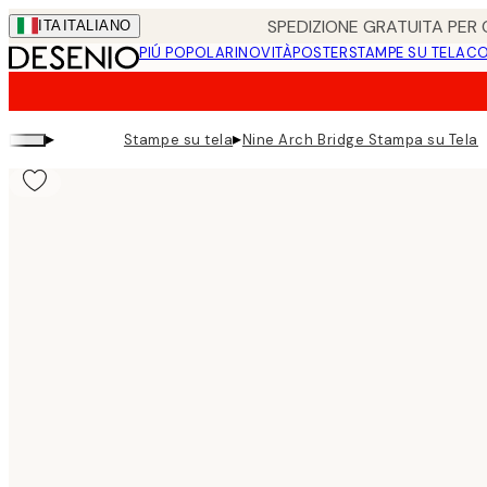
Skip
SPEDIZIONE GRATUITA PER O
ITA
ITALIANO
to
PIÚ POPOLARI
NOVITÀ
POSTER
STAMPE SU TELA
CO
main
content.
▸
▸
Stampe su tela
Nine Arch Bridge Stampa su Tela