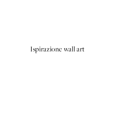
50%*
Olive Branches in Vase Post
Da 6,50 €
13 €
Ispirazione wall art