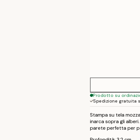
50x70 cm
Prodotto su ordinaz
Spedizione gratuita 
Stampa su tela mozzaf
inarca sopra gli albe
parete perfetta per po
Profondità: 3,2 cm