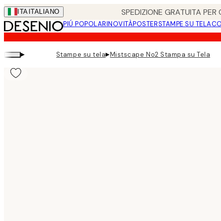
Skip
SPEDIZIONE GRATUITA PER O
ITA
ITALIANO
to
PIÚ POPOLARI
NOVITÀ
POSTER
STAMPE SU TELA
CO
main
content.
▸
▸
Stampe su tela
Mistscape No2 Stampa su Tela