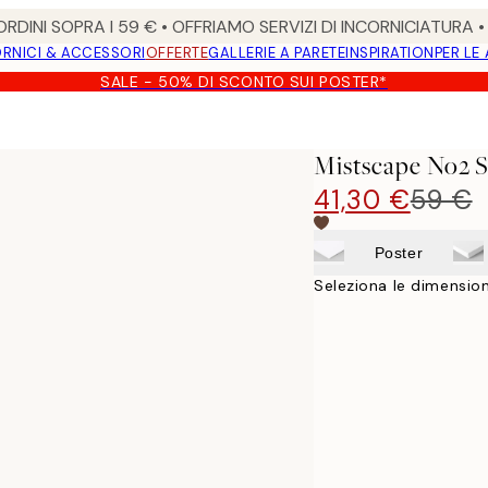
RDINI SOPRA I 59 € • OFFRIAMO SERVIZI DI INCORNICIATURA 
RNICI & ACCESSORI
OFFERTE
GALLERIE A PARETE
INSPIRATION
PER LE
SALE - 50% DI SCONTO SUI POSTER*
Mistscape No2 
41,30 €
59 €
Poster
Seleziona le dimension