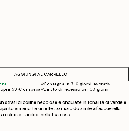
99 €
118,30 €
169 €
Senza cornice
AGGIUNGI AL CARRELLO
ione
Consegna in 3-6 giorni lavorativi
sopra 59 € di spesa
Diritto di recesso per 90 giorni
 strati di colline nebbiose e ondulate in tonalità di verde e
ipinto a mano ha un effetto morbido simile all'acquerello
a calma e pacifica nella tua casa.