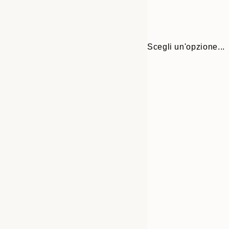
Scegli un'opzione...
30x40 cm
50x70 cm