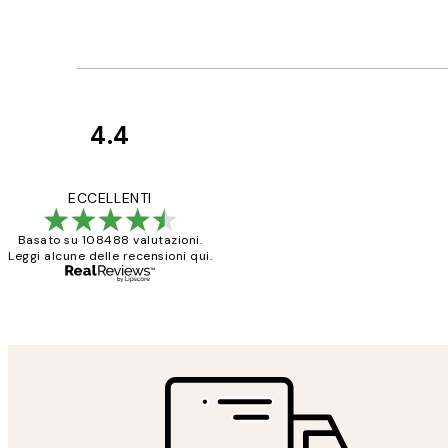
4.4
recensioni
dei
PERFECT!!
ECCELLENTI
clienti
Basato su 108488 valutazioni.
Leggi alcune delle recensioni qui.
26 mag
Alessandra G