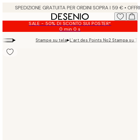
Skip
to
main
SALE - 50% DI SCONTO SUI POSTER*
content.
0 min
0 s
Valido
fino
▸
▸
Stampe su tela
L’art des Points No2 Stampa su Te
a:
2026-
08-
09
Product