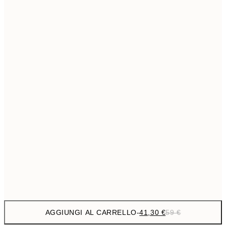
69,3
50x70 cm
Senza cornice
AGGIUNGI AL CARRELLO
-
41,30 €
59 €