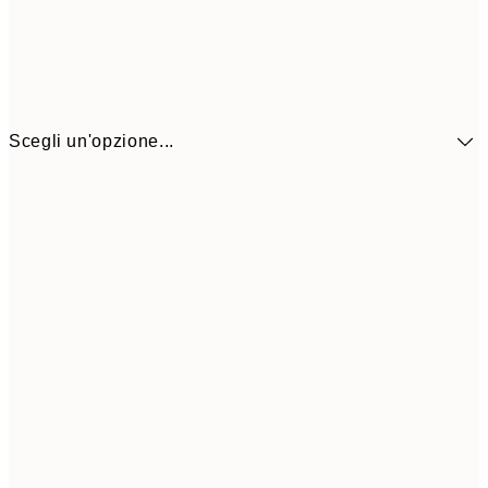
Scegli un'opzione...
41,3
30x40 cm