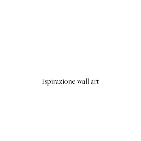
-40%
Abstract Landscape Pacchetto
Da 23,94 €
39,90 €
Ispirazione wall art