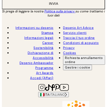
INVIA
Si prega di leggere la nostra
Politica sulla privacy
su come trattiamo i
tuoi dati
Informazioni su desenio
Desenio Art Advice
Stampa
Servizio clienti
Informazioni legali
Traccia il tuo ordine
Career
Condizioni di acquisto
Sostenibilità
Privacy
Dichiarazione di
Cookies
Accessibilità
Richiesta annullamento
ordine
Desenio Ambassador
Gestire i cookie
Programme
Art Awards
Accedi (Affari)
ITA
ITALIANO