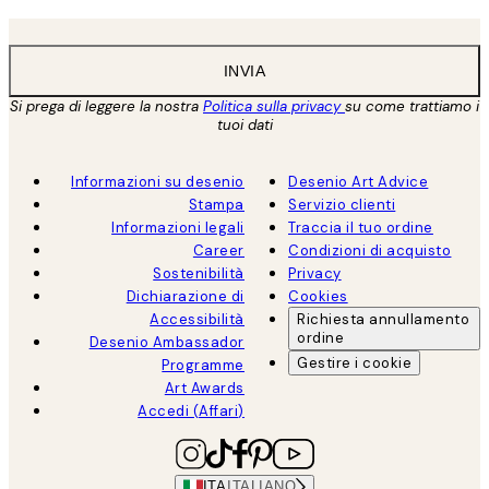
INVIA
Si prega di leggere la nostra
Politica sulla privacy
su come trattiamo i
tuoi dati
Informazioni su desenio
Desenio Art Advice
Stampa
Servizio clienti
Informazioni legali
Traccia il tuo ordine
Career
Condizioni di acquisto
Sostenibilità
Privacy
Dichiarazione di
Cookies
Accessibilità
Richiesta annullamento
ordine
Desenio Ambassador
Gestire i cookie
Programme
Art Awards
Accedi (Affari)
ITA
ITALIANO