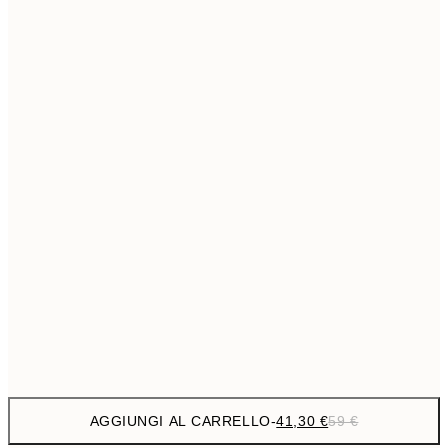
69,3
50x70 cm
Senza cornice
AGGIUNGI AL CARRELLO
-
41,30 €
59 €