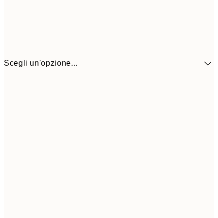
Scegli un'opzione...
41,3
30x40 cm