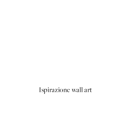
-40%
Abstract Landscape Pacchetto
Da 23,94 €
39,90 €
Ispirazione wall art