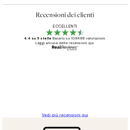
Recensioni dei clienti
ECCELLENTI
4.4 su 5 stelle
Basato su 108488 valutazioni.
Leggi alcune delle recensioni qui.
Acquirente verificato
recensioni
dei
PERFECT!!
clienti
26 mag
Alessandra G
Vedi più recensioni qui