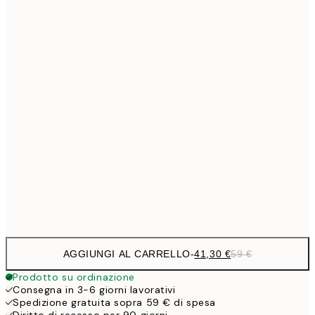
Senza cornice
AGGIUNGI AL CARRELLO
-
41,30 €
59 €
Prodotto su ordinazione
Consegna in 3-6 giorni lavorativi
Spedizione gratuita sopra 59 € di spesa
Diritto di recesso per 90 giorni