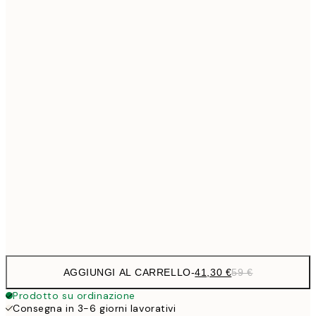
50x70 cm
Senza cornice
AGGIUNGI AL CARRELLO
-
41,30 €
59 €
Prodotto su ordinazione
Consegna in 3-6 giorni lavorativi