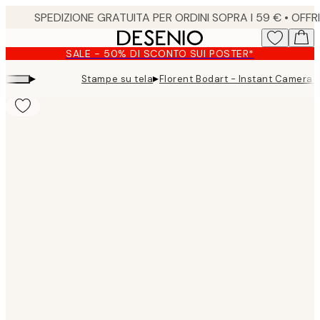
Skip
to
main
SALE - 50% DI SCONTO SUI POSTER*
content.
▸
▸
Stampe su tela
Florent Bodart - Instant Camera
Product
images