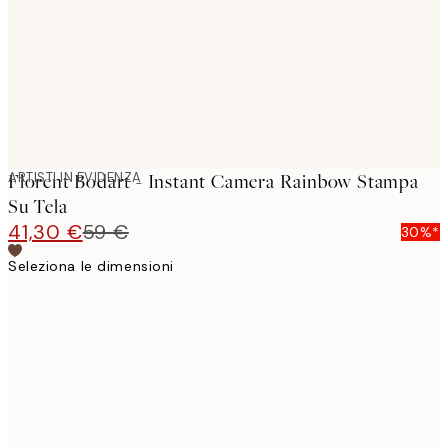
ARTISTI IN EVIDENZA
Florent Bodart - Instant Camera Rainbow Stampa
Su Tela
41,30 €
59 €
30%*
Seleziona le dimensioni