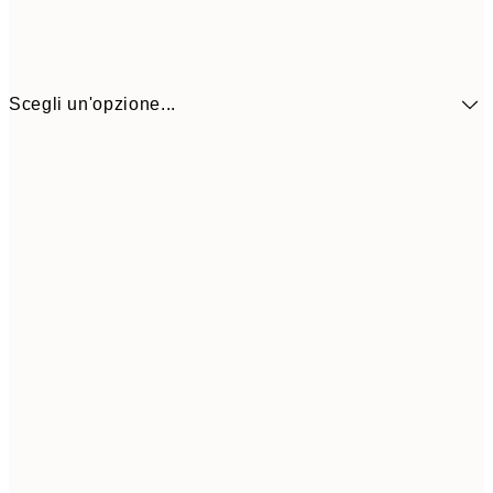
Scegli un'opzione...
41,3
30x40 cm
69,3