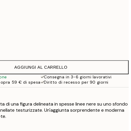
Senza cornice
AGGIUNGI AL CARRELLO
ione
Consegna in 3-6 giorni lavorativi
sopra 59 € di spesa
Diritto di recesso per 90 giorni
ta di una figura delineata in spesse linee nere su uno sfondo
nnellate testurizzate. Un'aggiunta sorprendente e moderna
ete.