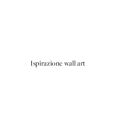
50%*
Olive Branches in Vase Post
Da 6,50 €
13 €
Ispirazione wall art