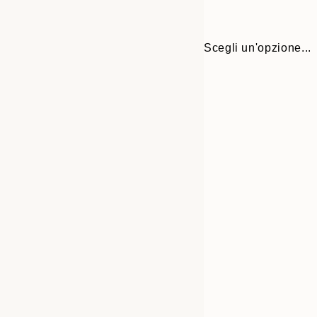
Scegli un'opzione...
30x40 cm
50x70 cm