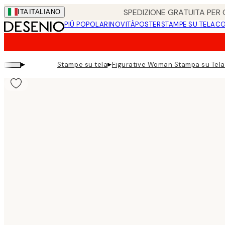
Skip
SPEDIZIONE GRATUITA PER O
ITA
ITALIANO
to
PIÚ POPOLARI
NOVITÀ
POSTER
STAMPE SU TELA
CO
main
content.
▸
▸
Stampe su tela
Figurative Woman Stampa su Tela