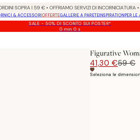
RDINI SOPRA I 59 € • OFFRIAMO SERVIZI DI INCORNICIATURA 
RNICI & ACCESSORI
OFFERTE
GALLERIE A PARETE
INSPIRATION
PER LE
SALE - 50% DI SCONTO SUI POSTER*
0 min
0 s
Valido
fino
a:
2026-
Figurative Wom
08-
09
41,30 €
59 €
Seleziona le dimension