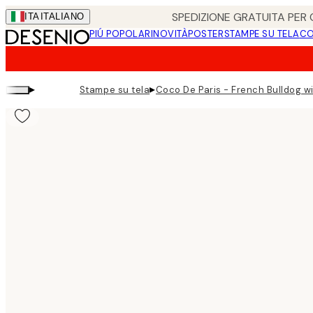
Skip
SPEDIZIONE GRATUITA PER O
ITA
ITALIANO
to
PIÚ POPOLARI
NOVITÀ
POSTER
STAMPE SU TELA
CO
main
content.
▸
▸
Stampe su tela
Coco De Paris - French Bulldog w