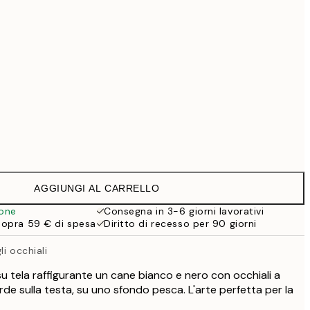
69,30 €
99 €
Senza cornice
AGGIUNGI AL CARRELLO
ione
Consegna in 3-6 giorni lavorativi
sopra 59 € di spesa
Diritto di recesso per 90 giorni
i occhiali
 tela raffigurante un cane bianco e nero con occhiali a
de sulla testa, su uno sfondo pesca. L'arte perfetta per la