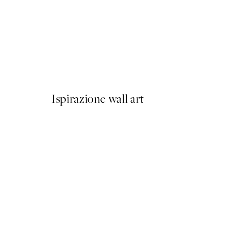
50%*
Prada Poster
Da 3,98 €
7,95 €
Ispirazione wall art