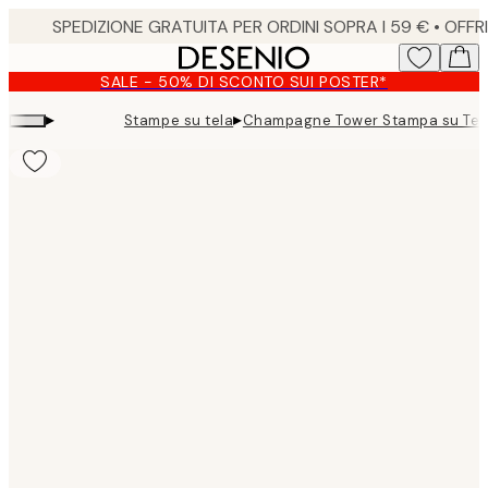
Skip
to
main
SALE - 50% DI SCONTO SUI POSTER*
content.
▸
▸
Stampe su tela
Champagne Tower Stampa su Tel
Product
images