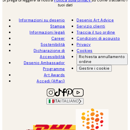
Si prega di leggere la nostra
Politica sulla privacy
su come trattiamo i
tuoi dati
Informazioni su desenio
Desenio Art Advice
Stampa
Servizio clienti
Informazioni legali
Traccia il tuo ordine
Career
Condizioni di acquisto
Sostenibilità
Privacy
Dichiarazione di
Cookies
Accessibilità
Richiesta annullamento
ordine
Desenio Ambassador
Gestire i cookie
Programme
Art Awards
Accedi (Affari)
ITA
ITALIANO