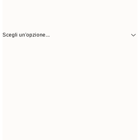
Scegli un'opzione...
41,3
30x40 cm