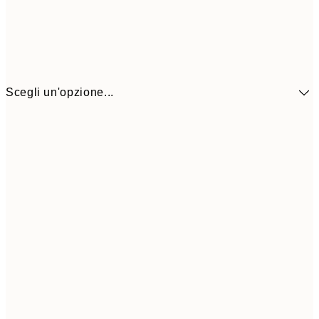
Scegli un'opzione...
41,3
30x40 cm