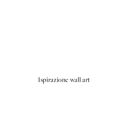
50%*
Olive Branches in Vase Poster
Da 6,50 €
13 €
Ispirazione wall art