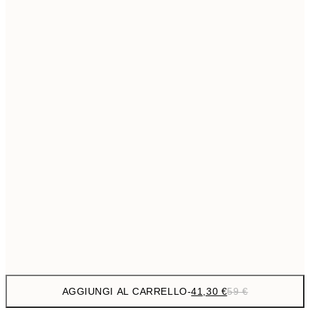
69,3
50x70 cm
Senza cornice
AGGIUNGI AL CARRELLO
-
41,30 €
59 €