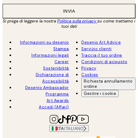
INVIA
Si prega di leggere la nostra
Politica sulla privacy
su come trattiamo i
tuoi dati
Informazioni su desenio
Desenio Art Advice
Stampa
Servizio clienti
Informazioni legali
Traccia il tuo ordine
Career
Condizioni di acquisto
Sostenibilità
Privacy
Dichiarazione di
Cookies
Accessibilità
Richiesta annullamento
ordine
Desenio Ambassador
Gestire i cookie
Programme
Art Awards
Accedi (Affari)
ITA
ITALIANO