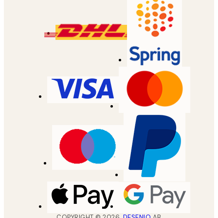
COPYRIGHT ©
2026
,
DESENIO
AB