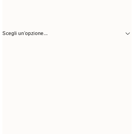
Scegli un'opzione...
41,3
30x40 cm