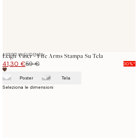
ARTISTI IN EVIDENZA
Leigh Viner - Fife Arms Stampa Su Tela
41,30 €
59 €
30%*
Poster
Tela
Seleziona le dimensioni