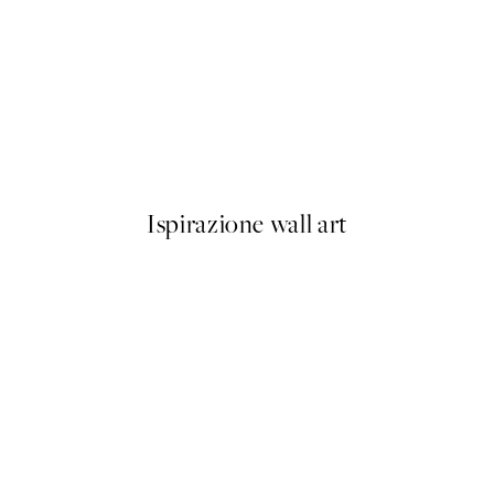
50%*
Olive Branches in Vase Poster
Da 6,50 €
13 €
Ispirazione wall art