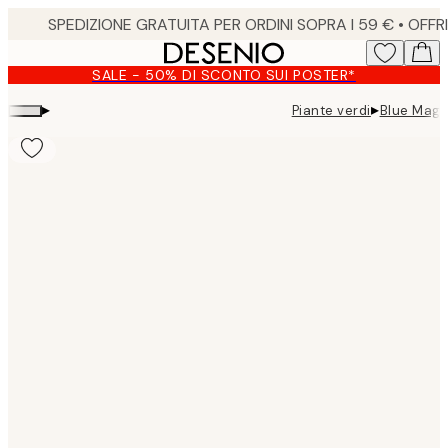
Skip
to
main
SALE - 50% DI SCONTO SUI POSTER*
content.
▸
▸
Piante verdi
Blue Magn
Product
images