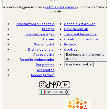
Si prega di leggere la nostra
Politica sulla privacy
su come trattiamo i
tuoi dati
Informazioni su desenio
Desenio Art Advice
Stampa
Servizio clienti
Informazioni legali
Traccia il tuo ordine
Career
Condizioni di acquisto
Sostenibilità
Privacy
Dichiarazione di
Cookies
Accessibilità
Richiesta annullamento
ordine
Desenio Ambassador
Gestire i cookie
Programme
Art Awards
Accedi (Affari)
ITA
ITALIANO