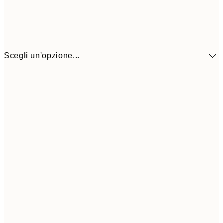
Scegli un'opzione...
41,3
30x40 cm