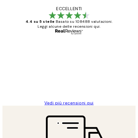
ECCELLENTI
4.4 su 5 stelle
Basato su 108488 valutazioni.
Leggi alcune delle recensioni qui.
Acquirente verificato
recensioni
dei
PERFECT!!
clienti
26 mag
Alessandra G
Vedi più recensioni qui