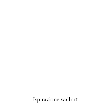
-40%
Abstract Landscape Pacchetto
Da 23,94 €
39,90 €
Ispirazione wall art