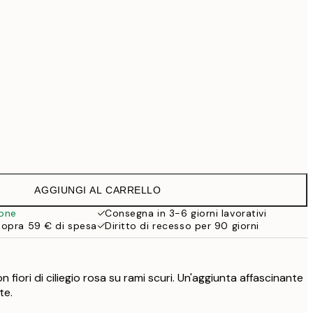
69,30 €
99 €
Senza cornice
AGGIUNGI AL CARRELLO
ione
Consegna in 3-6 giorni lavorativi
sopra 59 € di spesa
Diritto di recesso per 90 giorni
 fiori di ciliegio rosa su rami scuri. Un'aggiunta affascinante
te.