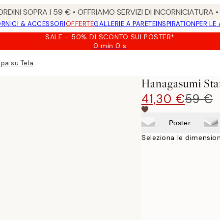
RDINI SOPRA I 59 € • OFFRIAMO SERVIZI DI INCORNICIATURA 
RNICI & ACCESSORI
OFFERTE
GALLERIE A PARETE
INSPIRATION
PER LE
SALE - 50% DI SCONTO SUI POSTER*
0 min
0 s
Valido
fino
pa su Tela
a:
2026-
Hanagasumi Sta
08-
09
41,30 €
59 €
Poster
Seleziona le dimension