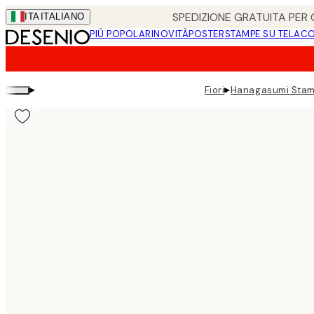
Skip
SPEDIZIONE GRATUITA PER O
ITA
ITALIANO
to
PIÚ POPOLARI
NOVITÀ
POSTER
STAMPE SU TELA
CO
main
content.
▸
▸
Fiori
Hanagasumi Stam