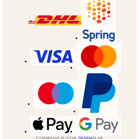
COPYRIGHT ©
2026
,
DESENIO
AB