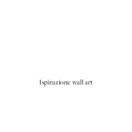
-40%
Abstract Landscape Pacchetto
Da 23,94 €
39,90 €
Ispirazione wall art