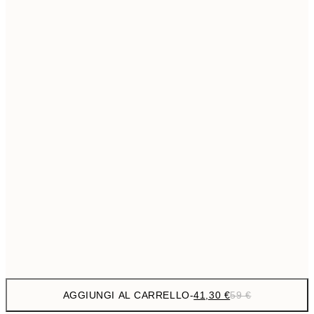
69,3
50x70 cm
Senza cornice
AGGIUNGI AL CARRELLO
-
41,30 €
59 €