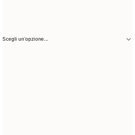
Scegli un'opzione...
41,3
30x40 cm