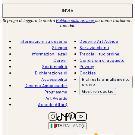
INVIA
Si prega di leggere la nostra
Politica sulla privacy
su come trattiamo i
tuoi dati
Informazioni su desenio
Desenio Art Advice
Stampa
Servizio clienti
Informazioni legali
Traccia il tuo ordine
Career
Condizioni di acquisto
Sostenibilità
Privacy
Dichiarazione di
Cookies
Accessibilità
Richiesta annullamento
ordine
Desenio Ambassador
Gestire i cookie
Programme
Art Awards
Accedi (Affari)
ITA
ITALIANO