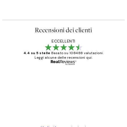
Recensioni dei clienti
ECCELLENTI
4.4 su 5 stelle
Basato su 108488 valutazioni.
Leggi alcune delle recensioni qui.
Acquirente verificato
recensioni
dei
PERFECT!!
clienti
26 mag
Alessandra G