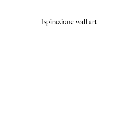
Da 3,98 €
7,95 €
Ispirazione wall art