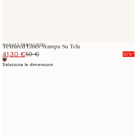
CANVAS REIMAGINED
Textured Lines Stampa Su Tela
41,30 €
59 €
30%*
Seleziona le dimensioni