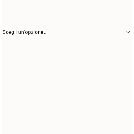
Scegli un'opzione...
41,3
30x40 cm