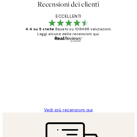
Recensioni dei clienti
ECCELLENTI
4.4 su 5 stelle
Basato su 108488 valutazioni.
Leggi alcune delle recensioni qui.
Acquirente verificato
recensioni
dei
PERFECT!!
clienti
26 mag
Alessandra G
Vedi più recensioni qui