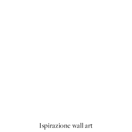
-40%
Abstract Landscape Pacchetto
Da 23,94 €
39,90 €
Ispirazione wall art