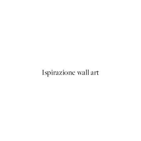
50%*
oilet Poster
Buon Appetito Poster
Da 3,98 €
7,95 €
Ispirazione wall art