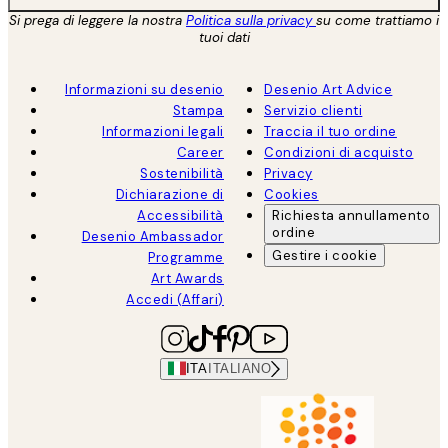
Si prega di leggere la nostra
Politica sulla privacy
su come trattiamo i
tuoi dati
Informazioni su desenio
Desenio Art Advice
Stampa
Servizio clienti
Informazioni legali
Traccia il tuo ordine
Career
Condizioni di acquisto
Sostenibilità
Privacy
Dichiarazione di
Cookies
Accessibilità
Richiesta annullamento
ordine
Desenio Ambassador
Gestire i cookie
Programme
Art Awards
Accedi (Affari)
ITA
ITALIANO