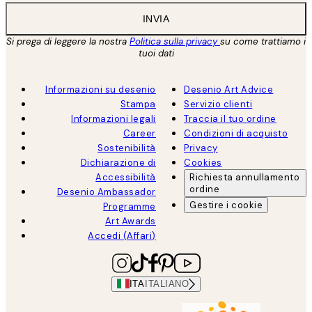
INVIA
Si prega di leggere la nostra
Politica sulla privacy
su come trattiamo i
tuoi dati
Informazioni su desenio
Desenio Art Advice
Stampa
Servizio clienti
Informazioni legali
Traccia il tuo ordine
Career
Condizioni di acquisto
Sostenibilità
Privacy
Dichiarazione di
Cookies
Accessibilità
Richiesta annullamento
ordine
Desenio Ambassador
Gestire i cookie
Programme
Art Awards
Accedi (Affari)
ITA
ITALIANO