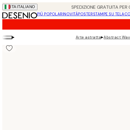
Skip
SPEDIZIONE GRATUITA PER O
ITA
ITALIANO
to
PIÚ POPOLARI
NOVITÀ
POSTER
STAMPE SU TELA
CO
main
content.
▸
▸
Arte astratta
Abstract Wav