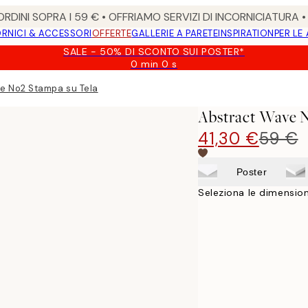
RDINI SOPRA I 59 € • OFFRIAMO SERVIZI DI INCORNICIATURA 
RNICI & ACCESSORI
OFFERTE
GALLERIE A PARETE
INSPIRATION
PER LE
SALE - 50% DI SCONTO SUI POSTER*
0 min
0 s
Valido
fino
e No2 Stampa su Tela
a:
2026-
Abstract Wave 
08-
09
41,30 €
59 €
Poster
Seleziona le dimension