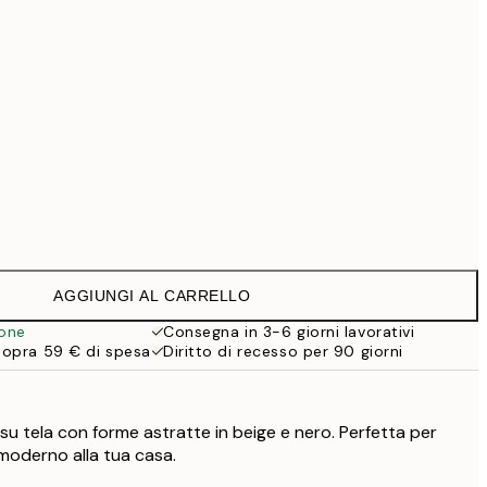
69,30 €
99 €
118,30 €
169 €
Senza cornice
AGGIUNGI AL CARRELLO
ione
Consegna in 3-6 giorni lavorativi
sopra 59 € di spesa
Diritto di recesso per 90 giorni
u tela con forme astratte in beige e nero. Perfetta per
moderno alla tua casa.