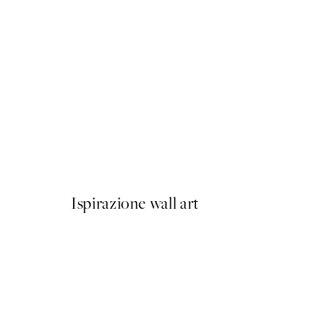
50%*
Olive Branches in Vase Post
Da 6,50 €
13 €
Ispirazione wall art